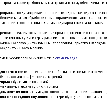
онтроль, а также требованиям к метрологическому обеспечению и 
рограмма предусматривает освоение передовых методик анализа, 
беспечением для обработки хроматографических данных, а также 
змерений в соответствии с ГОСТ и международными стандартами.
реподаватели имеют многолетний производственный опыт, а также
онсалтинговых услуг и сертификации, что позволяет им в процессе 
римеры реализации тех или иных требований нормативных докуме
редприятий и организаций.
ематический план обучения можно
скачать
здесь
ля кого:
инженерно-технических работников и специалистов метр
бласти хроматографических измерений
Форма обучения:
очно и онлайн
тоимость в 2026 году:
28 500 рублей
Документ об окончании:
удостоверение о повышении квалификац
Место проведения обучения:
г. Екатеринбург, ул. Красноармейская 