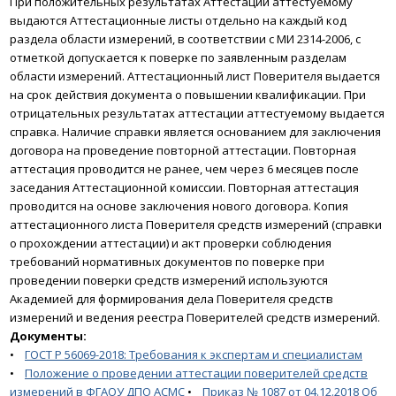
При положительных результатах Аттестации аттестуемому
выдаются Аттестационные листы отдельно на каждый код
раздела области измерений, в соответствии с МИ 2314-2006, с
отметкой допускается к поверке по заявленным разделам
области измерений. Аттестационный лист Поверителя выдается
на срок действия документа о повышении квалификации.
При
отрицательных результатах аттестации аттестуемому выдается
справка. Наличие справки является основанием для заключения
договора на проведение повторной аттестации. Повторная
аттестация проводится не ранее, чем через 6 месяцев после
заседания Аттестационной комиссии. Повторная аттестация
проводится на основе заключения нового договора.
Копия
аттестационного листа Поверителя средств измерений (справки
о прохождении аттестации) и акт проверки соблюдения
требований нормативных документов по поверке при
проведении поверки средств измерений используются
Академией для формирования дела Поверителя средств
измерений и ведения реестра Поверителей средств измерений.
Документы:
•
ГОСТ Р 56069-2018: Требования к экспертам и специалистам
•
Положение о проведении аттестации поверителей средств
измерений в ФГАОУ ДПО АСМС
•
Приказ № 1087 от 04.12.2018 Об