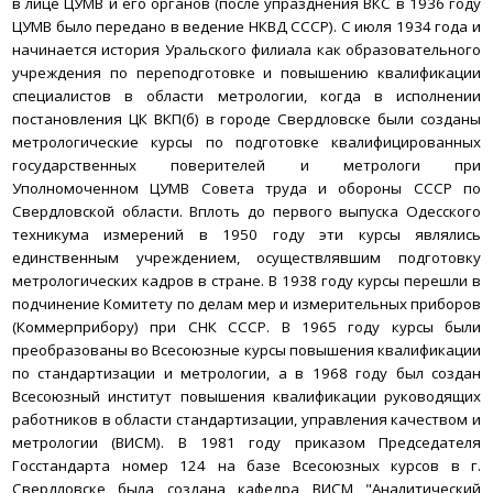
в лице ЦУМВ и его органов (после упразднения ВКС в 1936 году
ЦУМВ было передано в ведение НКВД СССР).
С июля 1934 года и
начинается история Уральского филиала как образовательного
учреждения по переподготовке и повышению квалификации
специалистов в области метрологии, когда в исполнении
постановления ЦК ВКП(б) в городе Свердловске были созданы
метрологические курсы по подготовке квалифицированных
государственных поверителей и метрологи при
Уполномоченном ЦУМВ Совета труда и обороны СССР по
Свердловской области.
Вплоть до первого выпуска Одесского
техникума измерений в 1950 году эти курсы являлись
единственным учреждением, осуществлявшим подготовку
метрологических кадров в стране. В 1938 году курсы перешли в
подчинение Комитету по делам мер и измерительных приборов
(Коммерприбору) при СНК СССР.
В 1965 году курсы были
преобразованы во Всесоюзные курсы повышения квалификации
по стандартизации и метрологии, а в 1968 году был создан
Всесоюзный институт повышения квалификации руководящих
работников в области стандартизации, управления качеством и
метрологии (ВИСМ).
В 1981 году приказом Председателя
Госстандарта номер 124 на базе Всесоюзных курсов в г.
Свердловске была создана кафедра ВИСМ "Аналитический