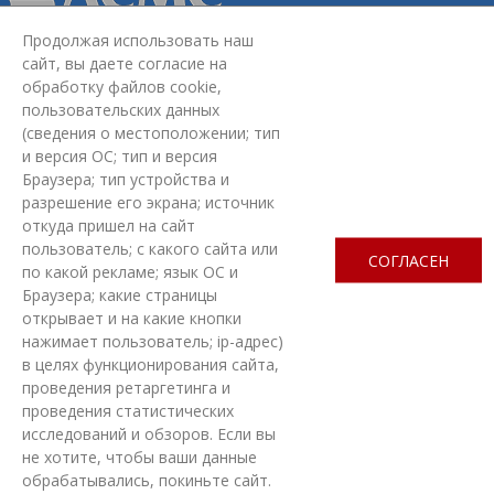
Продолжая использовать наш
сайт, вы даете согласие на
Уральский филиал АСМС:
620075, г. Екатеринбург,
ул.
обработку файлов cookie,
Красноармейская, стр. 4Б, 2 этаж
пользовательских данных
+7 (343) 363-03-30
(сведения о местоположении; тип
omd@ufasms.ru
и версия ОС; тип и версия
Браузера; тип устройства и
МЫ В СОЦСЕТЯХ
разрешение его экрана; источник
откуда пришел на сайт
пользователь; с какого сайта или
СОГЛАСЕН
по какой рекламе; язык ОС и
Браузера; какие страницы
открывает и на какие кнопки
ЗАДАТЬ ВОПРОС
нажимает пользователь; ip-адрес)
в целях функционирования сайта,
проведения ретаргетинга и
СОЗДАНИЕ САЙТА
— НОВЫЙ САЙТ
проведения статистических
исследований и обзоров. Если вы
не хотите, чтобы ваши данные
обрабатывались, покиньте сайт.