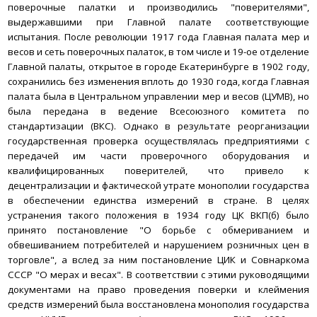
поверочные палатки и производились "поверителями",
выдержавшими при Главной палате соответствующие
испытания.
После революции 1917 года Главная палата мер и
весов и сеть поверочных палаток, в том числе и 19-ое отделение
Главной палаты, открытое в городе Екатеринбурге в 1902 году,
сохранились без изменения вплоть до 1930 года, когда Главная
палата была в Центральном управлении мер и весов (ЦУМВ), но
была передана в ведение Всесоюзного комитета по
стандартизации (ВКС). Однако в результате реорганизации
государственная проверка осуществлялась предприятиями с
передачей им части проверочного оборудования и
квалифицированных поверителей, что привело к
децентрализации и фактической утрате монополии государства
в обеспечении единства измерений в стране.
В целях
устранения такого положения в 1934 году ЦК ВКП(б) было
принято постановление "О борьбе с обмериванием и
обвешиванием потребителей и нарушением розничных цен в
торговле", а вслед за ним постановление ЦИК и Совнаркома
СССР "О мерах и весах". В соответствии с этими руководящими
документами на право проведения поверки и клеймения
средств измерений была восстановлена монополия государства