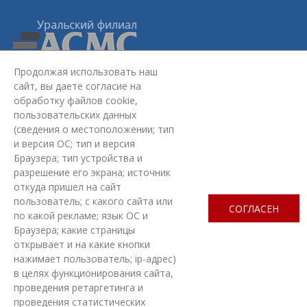
Продолжая использовать наш
сайт, вы даете согласие на
Уральский филиал АСМС:
620075, г. Екатеринбург,
ул.
обработку файлов cookie,
Красноармейская, стр. 4Б, 2 этаж
пользовательских данных
+7 (343) 363-03-30
(сведения о местоположении; тип
omd@ufasms.ru
и версия ОС; тип и версия
Браузера; тип устройства и
МЫ В СОЦСЕТЯХ
разрешение его экрана; источник
откуда пришел на сайт
пользователь; с какого сайта или
СОГЛАСЕН
по какой рекламе; язык ОС и
Браузера; какие страницы
открывает и на какие кнопки
ЗАДАТЬ ВОПРОС
нажимает пользователь; ip-адрес)
в целях функционирования сайта,
проведения ретаргетинга и
СОЗДАНИЕ САЙТА
— НОВЫЙ САЙТ
проведения статистических