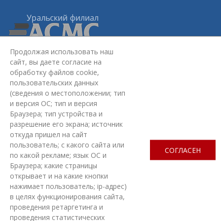
Продолжая использовать наш
сайт, вы даете согласие на
Уральский филиал АСМС:
620075, г. Екатеринбург,
ул.
обработку файлов cookie,
Красноармейская, стр. 4Б, 2 этаж
пользовательских данных
+7 (343) 363-03-30
(сведения о местоположении; тип
omd@ufasms.ru
и версия ОС; тип и версия
Браузера; тип устройства и
МЫ В СОЦСЕТЯХ
разрешение его экрана; источник
откуда пришел на сайт
пользователь; с какого сайта или
СОГЛАСЕН
по какой рекламе; язык ОС и
Браузера; какие страницы
открывает и на какие кнопки
ЗАДАТЬ ВОПРОС
нажимает пользователь; ip-адрес)
в целях функционирования сайта,
проведения ретаргетинга и
СОЗДАНИЕ САЙТА
— НОВЫЙ САЙТ
проведения статистических