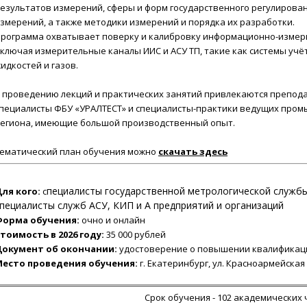
езультатов измерений, сферы и форм государственного регулирован
змерений, а также методики измерений и порядка их разработки.
рограмма охватывает поверку и калибровку информационно-измер
ключая измерительные каналы ИИС и АСУ ТП, такие как системы учёт
идкостей и газов.
 проведению лекций и практических занятий привлекаются преподав
пециалисты ФБУ «УРАЛТЕСТ» и специалисты-практики ведущих про
егиона, имеющие большой производственный опыт.
ематический план обучения можно
скачать
здесь
пециалисты государственной метрологической службы
ля кого:
с
пециалисты служб АСУ, КИП и А предприятий и организаций
Форма обучения:
очно и онлайн
тоимость в 2026 году:
35 000 рублей
Документ об окончании:
удостоверение о повышении квалификац
Место проведения обучения:
г. Екатеринбург, ул. Красноармейская 
Срок обучения - 102 академических 