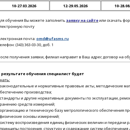
10-27.03.2026
12-29.05.2026
10-28.08
ля обучения Вы можете заполнить
заявку на сайте
или скачать фор
лектронную почту
лектронная почта:
omd@ufasms.ru
елефон: (343) 363-03-30, доб. 1
осле получения заявки
, филиал направит в Ваш адрес договор на об
 результате обучения
специалист будет
нать:
 законодательные и нормативные правовые акты, методические ма
беспечению производства;
 стандарты и другие нормативные документы по эксплуатации, ремон
ранению средств измерений;
 организацию и техническую базу метрологического обеспечения пр
 физические основы измерений;
 систему воспроизведения единиц физических величин и передачи 
 принципы построения, структуру и содержание систем обеспечения