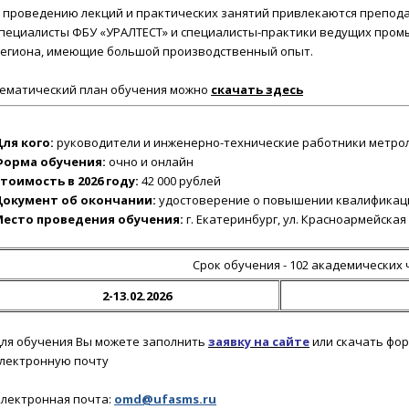
 проведению лекций и практических занятий привлекаются преподав
пециалисты ФБУ «УРАЛТЕСТ» и специалисты-практики ведущих про
егиона, имеющие большой производственный опыт.
ематический план обучения можно
скачать
здесь
ля кого:
р
уководители и инженерно-технические работники метрол
Форма обучения:
очно и онлайн
тоимость в 2026 году:
42 000 рублей
Документ об окончании:
удостоверение о повышении квалификац
Место проведения обучения:
г. Екатеринбург, ул. Красноармейская 
Срок обучения - 102 академических 
2-13.02.2026
ля обучения Вы можете заполнить
заявку на сайте
или скачать фор
лектронную почту
лектронная почта:
omd@ufasms.ru