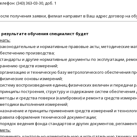
елефон: (343) 363-03-30, доб. 1
осле получения заявки
, филиал направит в Ваш адрес договор на об
 результате обучения
специалист будет
нать:
 законодательные и нормативные правовые акты, методические ма
беспечению производства;
 стандарты и другие нормативные документы по эксплуатации, ремон
ранению средств измерений;
 организацию и техническую базу метрологического обеспечения пр
 физические основы измерений;
 систему воспроизведения единиц физических величин и передачи 
 принципы построения, структуру и содержание систем обеспечения
 методы и средства поверки (калибровки) и ремонта средств измере
 методики выполнения измерений;
 назначение и принципы применения средств измерений и технологи
равила оформления технической документации;
 порядок ведения фонда стандартов и других документов, регламен
меть:
 применять контрольно-измерительную и испытательную технику дл