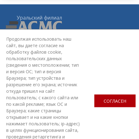
Продолжая использовать наш
сайт, вы даете согласие на
Уральский филиал АСМС:
620075, г. Екатеринбург,
ул.
обработку файлов cookie,
Красноармейская, стр. 4Б, 2 этаж
пользовательских данных
+7 (343) 363-03-30
(сведения о местоположении; тип
omd@ufasms.ru
и версия ОС; тип и версия
Браузера; тип устройства и
МЫ В СОЦСЕТЯХ
разрешение его экрана; источник
откуда пришел на сайт
пользователь; с какого сайта или
СОГЛАСЕН
по какой рекламе; язык ОС и
Браузера; какие страницы
открывает и на какие кнопки
ЗАДАТЬ ВОПРОС
нажимает пользователь; ip-адрес)
в целях функционирования сайта,
проведения ретаргетинга и